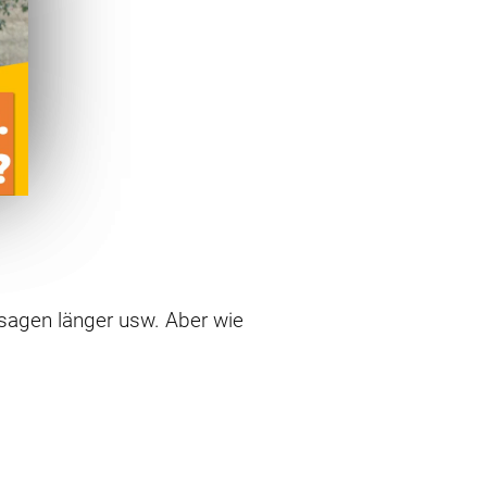
 sagen länger usw. Aber wie
o pauschal beantworten. Es
n jeweils wieder 60 Sekunden.