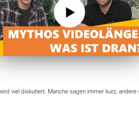
wird viel diskutiert. Manche sagen immer kurz, andere
 sein? Diese Frage lässt sich natürlich nicht ganz s
en. Welche das grob sind, erklären Silas und Markus i