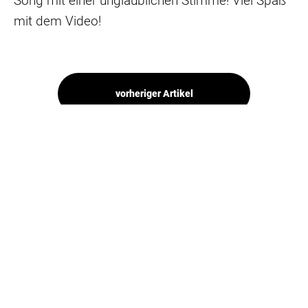
Song mit einer unglaublichen Stimme! Viel Spaß
mit dem Video!
vorheriger Artikel
nächster Artikel
Zurück zur Übersicht