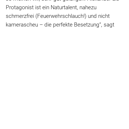
Protagonist ist ein Naturtalent, nahezu
schmerzfrei (Feuerwehrschlauch!) und nicht
kamerascheu – die perfekte Besetzung“, sagt
Brötz schmunzelnd.
Im Video ist eine Houserunning Szene zu sehen,
in der der Projektleiter Alexander Trocha die
Hauswand von einem 50 Meter hohen Turm in
Brühl hinunter läuft. „Respekt hatte ich schon vor
diesem Dreh, aber das Kletterteam von
ViaFerrata Der Kletterturm gab mir die Sicherheit,
dass absolut nichts passieren kann. Da hatte ich
mehr Angst bei der Szene im Wald mit dem
wilden Meerschweinchen.“, so Trocha mit seinem
typischen Augenzwinkern. „Es hat unheimlich